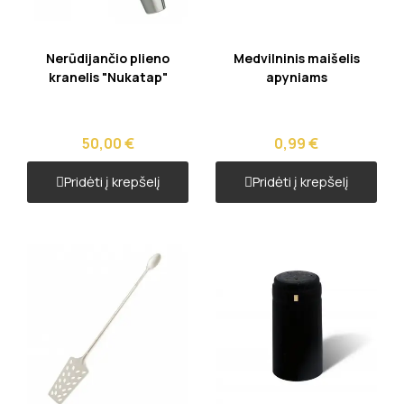
Greita peržiūra
Greita peržiūra
Nerūdijančio plieno
Medvilninis maišelis
kranelis "Nukatap"
apyniams
50,00 €
0,99 €
Pridėti į krepšelį
Pridėti į krepšelį