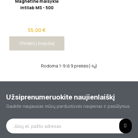
Magnetinė maišyklė
Intllab MS - 500
55,00 €
Pridėti į krepšelį
Rodoma 1-9 iš 9 prekės(-ių)
Užsiprenumeruokite naujienlaiškį
Gaukite naujausias mūsų parduotuvės naujienas ir pasiūlymus.