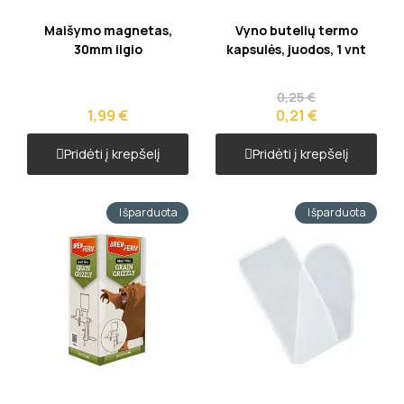
Greita peržiūra
Greita peržiūra
Maišymo magnetas,
Vyno butelių termo
30mm ilgio
kapsulės, juodos, 1 vnt
0,25 €
1,99 €
0,21 €
Pridėti į krepšelį
Pridėti į krepšelį
Išparduota
Išparduota