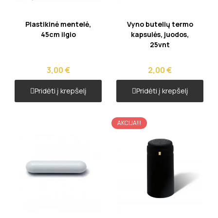
Greita peržiūra
Greita peržiūra
Plastikinė mentelė,
Vyno butelių termo
45cm ilgio
kapsulės, juodos,
25vnt
3,00 €
2,00 €
Pridėti į krepšelį
Pridėti į krepšelį
AKCIJA!!!