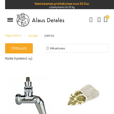
Nemokamas pristatymas nuo 50 Eur.
užsakymams iki 25 kg.
.
Pagrindinis
Įranga
Įvairūs
Filtruoti
Rasta 9 prekės(-ių).