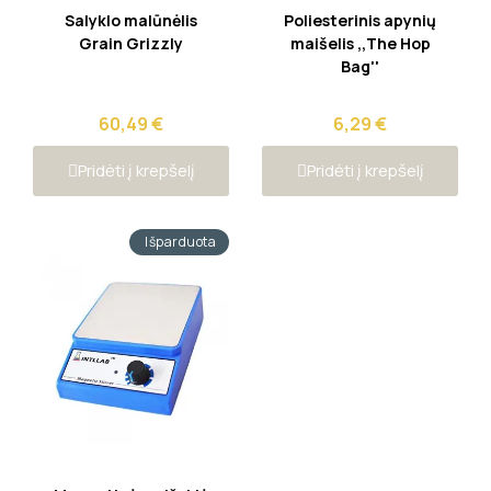
Greita peržiūra
Greita peržiūra
Salyklo malūnėlis
Poliesterinis apynių
Grain Grizzly
maišelis ,,The Hop
Bag''
60,49 €
6,29 €
Pridėti į krepšelį
Pridėti į krepšelį
Išparduota
Greita peržiūra