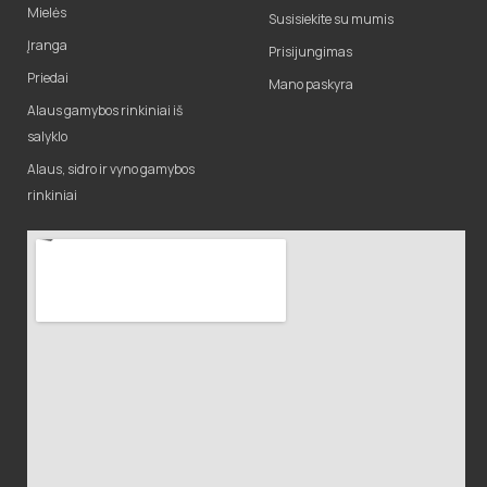
Mielės
Susisiekite su mumis
Įranga
Prisijungimas
Priedai
Mano paskyra
Alaus gamybos rinkiniai iš
salyklo
Alaus, sidro ir vyno gamybos
rinkiniai