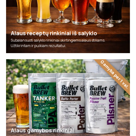
Alaus receptų rinkiniai iš salyklo
Subalansuoti salyklo rinkiniai skirtingiems alaus stiliams.
Užtikrintam ir puikiam rezultatui.
Gamyba per 1 val.
Alaus gamybos rinkiniai