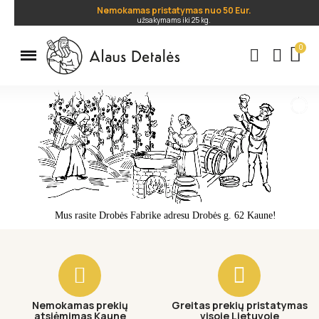
Nemokamas pristatymas nuo 50 Eur.
užsakymams iki 25 kg.
.
Mus rasite Drobės Fabrike adresu Drobės g. 62 Kaune!
Nemokamas prekių
Greitas prekių pristatymas
atsiėmimas Kaune
visoje Lietuvoje