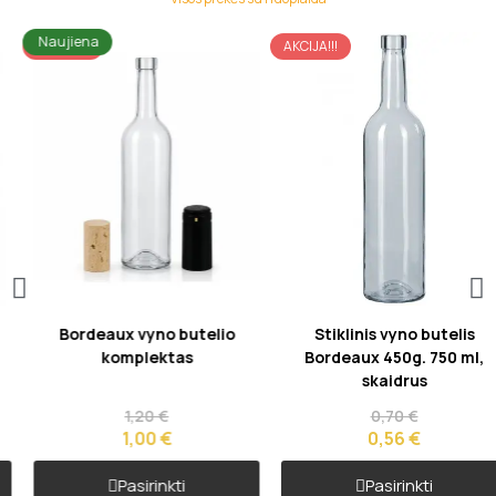
Naujiena
AKCIJA!!!
AKCIJA!!!
Greita peržiūra
Greita peržiūra
Bordeaux vyno butelio
Stiklinis vyno butelis
komplektas
Bordeaux 450g. 750 ml,
skaidrus
1,20 €
0,70 €
1,00 €
0,56 €
Pasirinkti
Pasirinkti