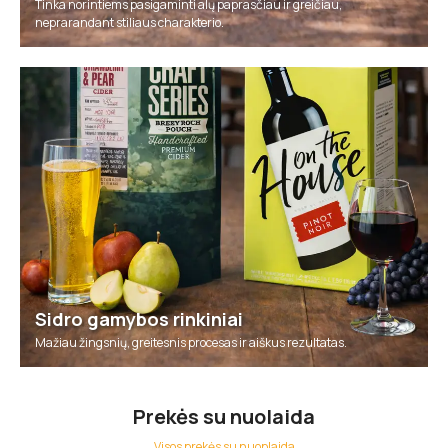
Tinka norintiems pasigaminti alų paprasčiau ir greičiau,
neprarandant stiliaus charakterio.
Sidro gamybos rinkiniai
Mažiau žingsnių, greitesnis procesas ir aiškus rezultatas.
Prekės su nuolaida
Visos prekės su nuoplaida