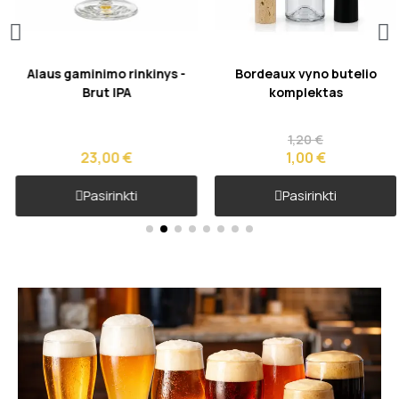
Greita peržiūra
Greita peržiūra
Alaus gaminimo rinkinys -
Bordeaux vyno butelio
Brut IPA
komplektas
1,20 €
23,00 €
1,00 €
Pasirinkti
Pasirinkti