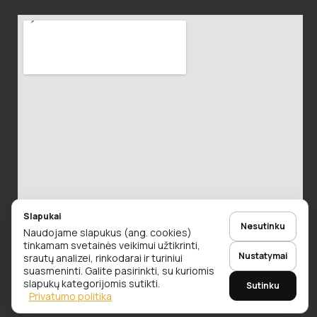
Slapukai
Nesutinku
Naudojame slapukus (ang. cookies)
tinkamam svetainės veikimui užtikrinti,
Nustatymai
srautų analizei, rinkodarai ir turiniui
suasmeninti. Galite pasirinkti, su kuriomis
slapukų kategorijomis sutikti.
Sutinku
© 2026 Alaus Detalės. Visos teisės saugomos.
Privatumo politika