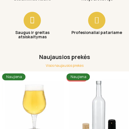
Saugus ir greitas
Profesionaliai patariame
atsiskaitymas
Naujausios prekės
Visos naujausios prekės
Naujiena
Naujiena
AKCIJA!!!