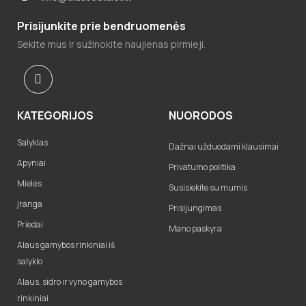
Prisijunkite prie bendruomenės
Sekite mus ir sužinokite naujienas pirmieji.
KATEGORIJOS
NUORODOS
Salyklas
Dažnai užduodami klausimai
Apyniai
Privatumo politika
Mielės
Susisiekite su mumis
Įranga
Prisijungimas
Priedai
Mano paskyra
Alaus gamybos rinkiniai iš
salyklo
Alaus, sidro ir vyno gamybos
rinkiniai