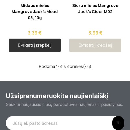
Greita peržiūra
Greita peržiūra
Midaus mielės
Sidro mielės Mangrove
Mangrove Jack's Mead
Jack's Cider M02
05, 10g
3,39 €
3,99 €
Pridėti į krepšelį
Pridėti į krepšelį
Rodoma 1-8 iš 8 prekės(-ių)
Užsiprenumeruokite naujienlaiškį
Gaukite naujausias mūsų parduotuvės naujienas ir pasiūlymus.