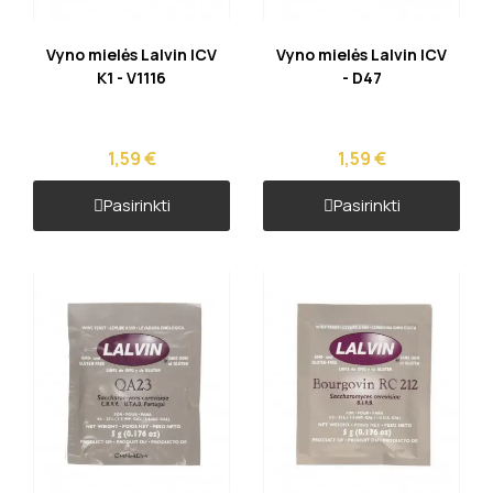
Greita peržiūra
Greita peržiūra
Vyno mielės Lalvin ICV
Vyno mielės Lalvin ICV
K1 - V1116
- D47
1,59 €
1,59 €
Pasirinkti
Pasirinkti