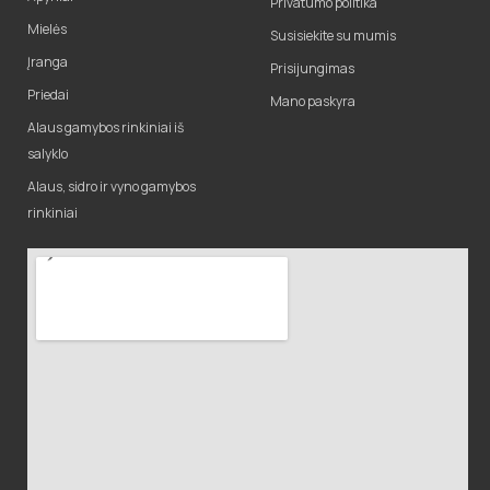
Privatumo politika
Mielės
Susisiekite su mumis
Įranga
Prisijungimas
Priedai
Mano paskyra
Alaus gamybos rinkiniai iš
salyklo
Alaus, sidro ir vyno gamybos
rinkiniai