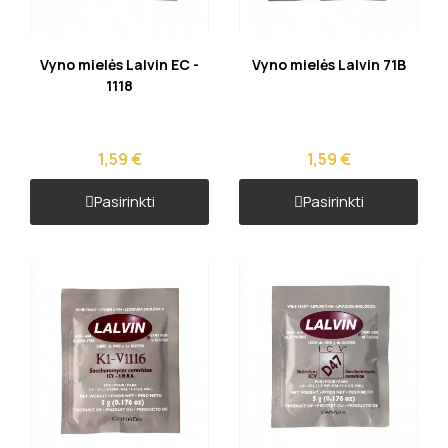
Greita peržiūra
Greita peržiūra
Vyno mielės Lalvin EC -
Vyno mielės Lalvin 71B
1118
1,59 €
1,59 €
Pasirinkti
Pasirinkti