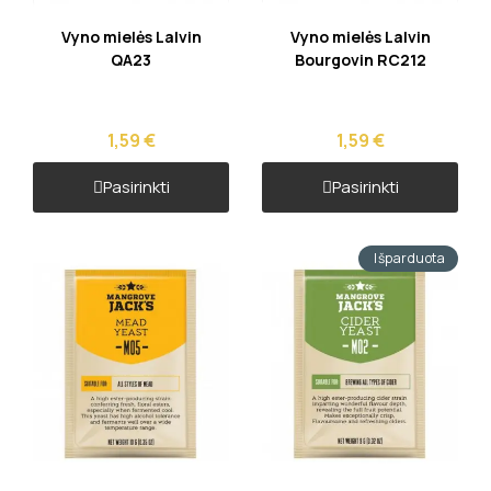
Greita peržiūra
Greita peržiūra
Vyno mielės Lalvin
Vyno mielės Lalvin
QA23
Bourgovin RC212
1,59 €
1,59 €
Pasirinkti
Pasirinkti
Išparduota