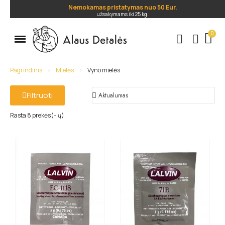
Nemokamas pristatymas nuo 50 Eur.
užsakymams iki 25 kg.
.
Pagrindinis
Mielės
Vyno mielės
Filtruoti
Rasta 8 prekės(-ių).