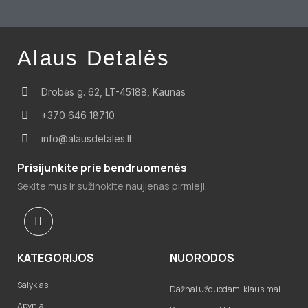
Alaus Detalės
Drobės g. 62, LT-45188, Kaunas
+370 646 18710
info@alausdetales.lt
Prisijunkite prie bendruomenės
Sekite mus ir sužinokite naujienas pirmieji.
KATEGORIJOS
NUORODOS
Salyklas
Dažnai užduodami klausimai
Apyniai