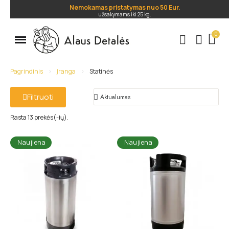
Nemokamas pristatymas nuo 50 Eur.
užsakymams iki 25 kg.
.
Pagrindinis
Įranga
Statinės
Filtruoti
Rasta 13 prekės(-ių).
Naujiena
Naujiena