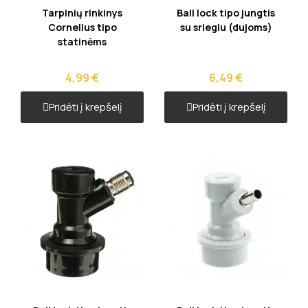
Greita peržiūra
Greita peržiūra
Tarpinių rinkinys
Ball lock tipo jungtis
Cornelius tipo
su sriegiu (dujoms)
statinėms
4,99 €
6,49 €
Pridėti į krepšelį
Pridėti į krepšelį
Greita peržiūra
Greita peržiūra