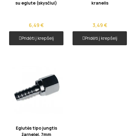
su eglute (skysčiui)
kranelis
6,49 €
3,49 €
Pridėti į krepšelį
Pridėti į krepšelį
Greita peržiūra
Eglutės tipo jungtis
žarnelei, 7mm