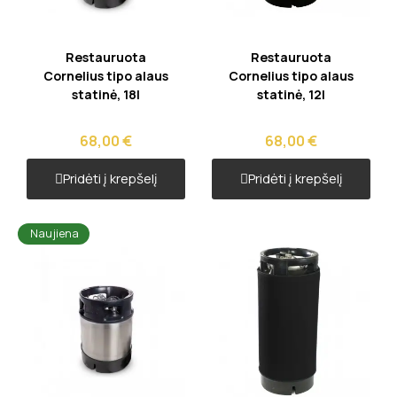
Greita peržiūra
Greita peržiūra
Restauruota
Restauruota
Cornelius tipo alaus
Cornelius tipo alaus
statinė, 18l
statinė, 12l
68,00 €
68,00 €
Pridėti į krepšelį
Pridėti į krepšelį
Naujiena