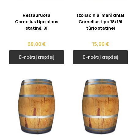
Greita peržiūra
Greita peržiūra
Restauruota
Izoliaciniai marškiniai
Cornelius tipo alaus
Cornelius tipo 18/19l
statinė, 9l
tūrio statinei
68,00 €
15,99 €
Pridėti į krepšelį
Pridėti į krepšelį