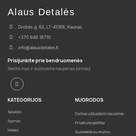
Alaus Detalės
Drobės g. 62, LT-45188, Kaunas
+370 646 18710
info@alausdetales.lt
Prisijunkite prie bendruomenės
Sekite mus ir sužinokite naujienas pirmieji.
KATEGORIJOS
NUORODOS
Salyklas
Dažnai užduodami klausimai
Apyniai
Privatumo politika
Mielės
Susisiekite su mumis