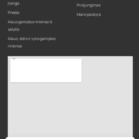
Įranga
Prisijungimas
Priedai
Mano paskyra
Alaus gamybos rinkiniai iš
salyklo
Alaus, sidro ir vyno gamybos
rinkiniai