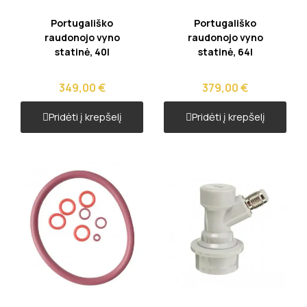
Greita peržiūra
Greita peržiūra
Portugališko
Portugališko
raudonojo vyno
raudonojo vyno
statinė, 40l
statinė, 64l
349,00 €
379,00 €
Pridėti į krepšelį
Pridėti į krepšelį