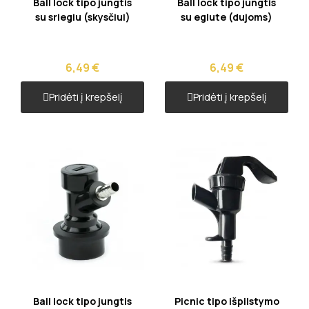
Ball lock tipo jungtis
Ball lock tipo jungtis
su sriegiu (skysčiui)
su eglute (dujoms)
6,49 €
6,49 €
Pridėti į krepšelį
Pridėti į krepšelį
Greita peržiūra
Greita peržiūra
Ball lock tipo jungtis
Picnic tipo išpilstymo