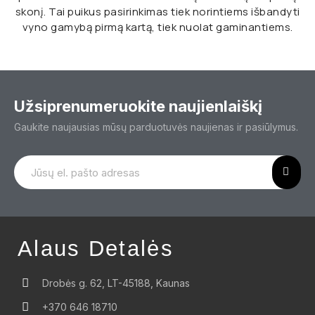
skonį. Tai puikus pasirinkimas tiek norintiems išbandyti
vyno gamybą pirmą kartą, tiek nuolat gaminantiems.
Užsiprenumeruokite naujienlaiškį
Gaukite naujausias mūsų parduotuvės naujienas ir pasiūlymus.
Alaus Detalės
Drobės g. 62, LT-45188, Kaunas
+370 646 18710