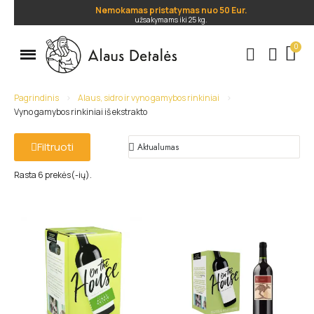
Nemokamas pristatymas nuo 50 Eur.
užsakymams iki 25 kg.
.
Pagrindinis
Alaus, sidro ir vyno gamybos rinkiniai
Vyno gamybos rinkiniai iš ekstrakto
Filtruoti
Rasta 6 prekės(-ių).