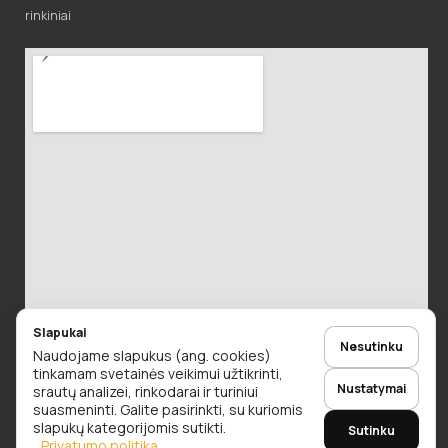
rinkiniai
Slapukai
Nesutinku
Naudojame slapukus (ang. cookies)
tinkamam svetainės veikimui užtikrinti,
Nustatymai
srautų analizei, rinkodarai ir turiniui
suasmeninti. Galite pasirinkti, su kuriomis
slapukų kategorijomis sutikti.
Sutinku
© 2026 Alaus Detalės. Visos teisės saugomos.
Privatumo politika