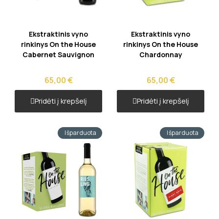
Greita peržiūra
Greita peržiūra
Ekstraktinis vyno
Ekstraktinis vyno
rinkinys On the House
rinkinys On the House
Cabernet Sauvignon
Chardonnay
65,00 €
65,00 €
Pridėti į krepšelį
Pridėti į krepšelį
Išparduota
Išparduota