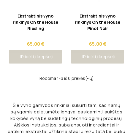
Greita peržiūra
Greita peržiūra
Ekstraktinis vyno
Ekstraktinis vyno
rinkinys On the House
rinkinys On the House
Riesling
Pinot Noir
65,00 €
65,00 €
Pridėti į krepšelį
Pridėti į krepšelį
Rodoma 1-6 iš 6 prekės(-ių)
Šie vyno gamybos rinkiniai sukurti tam, kad namų
sąlygomis galėtumėte lengvai pasigaminti aukštos
kokybės vyną be sudėtingų technologinių procesų.
Aiškios instrukcijos, subalansuoti ingredientai ir
patikimi ekstraktai užtikrina stabilų rezultatą bei puikų