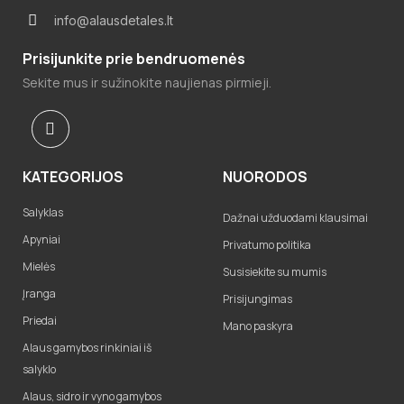
info@alausdetales.lt
Prisijunkite prie bendruomenės
Sekite mus ir sužinokite naujienas pirmieji.
KATEGORIJOS
NUORODOS
Salyklas
Dažnai užduodami klausimai
Apyniai
Privatumo politika
Mielės
Susisiekite su mumis
Įranga
Prisijungimas
Priedai
Mano paskyra
Alaus gamybos rinkiniai iš
salyklo
Alaus, sidro ir vyno gamybos