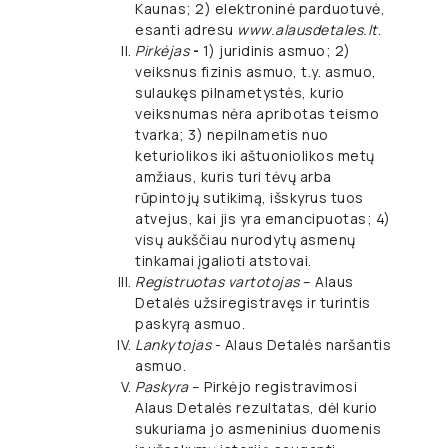
Kaunas; 2) elektroninė parduotuvė,
esanti adresu
www.alausdetales.lt
.
Pirkėjas
-
1) juridinis asmuo; 2)
veiksnus fizinis asmuo, t.y. asmuo,
sulaukęs pilnametystės, kurio
veiksnumas nėra apribotas teismo
tvarka; 3) nepilnametis nuo
keturiolikos iki aštuoniolikos metų
amžiaus, kuris turi tėvų arba
rūpintojų sutikimą, išskyrus tuos
atvejus, kai jis yra emancipuotas; 4)
visų aukščiau nurodytų asmenų
tinkamai įgalioti atstovai.
Registruotas vartotojas
– Alaus
Detalės užsiregistravęs ir turintis
paskyrą asmuo.
Lankytojas
- Alaus Detalės naršantis
asmuo.
Paskyra
– Pirkėjo registravimosi
Alaus Detalės rezultatas, dėl kurio
sukuriama jo asmeninius duomenis