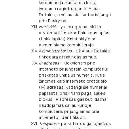
kombinacija, kuri pirmą kartą
įvedama registruojantis Alaus
Detalės, o vėliau siekiant prisijungti
prie Paskyros.
Naršyklė
– yra programa, skirta
atvaizduoti internetinius puslapius
(tinklalapius) žiniatinklyje ar
asmeniniame kompiuteryje.
Administratorius
– už Alaus Detalės
rinkodarą atsakingas asmuo.
IP adresas
– Kiekvienam prie
interneto prijungtam kompiuteriui
priskirtas unikalus numeris, kuris
žinomas kaip interneto protokolo
(IP) adresas. Kadangi šie numeriai
paprastai priskiriami pagal šalies
blokus, IP adresas gali būti dažnai
naudojamas šaliai, kurioje
kompiuteris prijungiamas prie
interneto, identifikuoti.
Taisyklės
– patvirtintos galiojančios