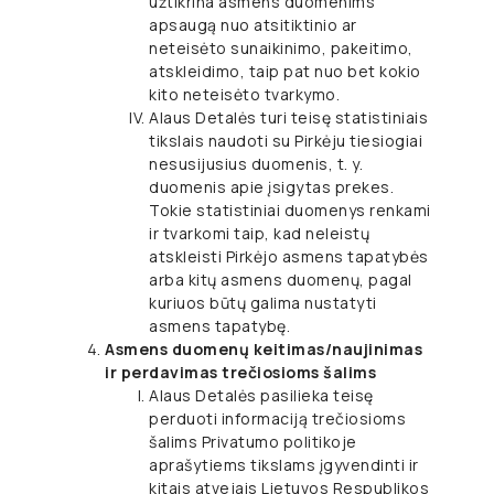
užtikrina asmens duomenims
apsaugą nuo atsitiktinio ar
neteisėto sunaikinimo, pakeitimo,
atskleidimo, taip pat nuo bet kokio
kito neteisėto tvarkymo.
Alaus Detalės turi teisę statistiniais
tikslais naudoti su Pirkėju tiesiogiai
nesusijusius duomenis, t. y.
duomenis apie įsigytas prekes.
Tokie statistiniai duomenys renkami
ir tvarkomi taip, kad neleistų
atskleisti Pirkėjo asmens tapatybės
arba kitų asmens duomenų, pagal
kuriuos būtų galima nustatyti
asmens tapatybę.
Asmens duomenų keitimas/naujinimas
ir perdavimas trečiosioms šalims
Alaus Detalės pasilieka teisę
perduoti informaciją trečiosioms
šalims Privatumo politikoje
aprašytiems tikslams įgyvendinti ir
kitais atvejais Lietuvos Respublikos