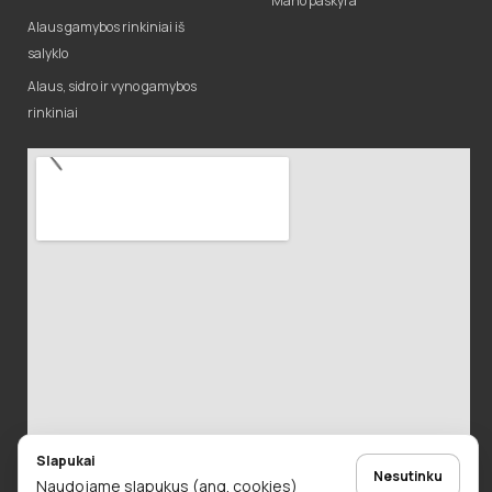
Mano paskyra
Alaus gamybos rinkiniai iš
salyklo
Alaus, sidro ir vyno gamybos
rinkiniai
Slapukai
Nesutinku
Naudojame slapukus (ang. cookies)