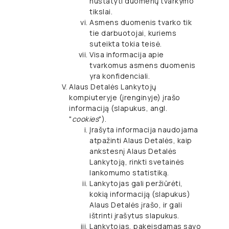
nustatyti duomenų tvarkymo
tikslai.
Asmens duomenis tvarko tik
tie darbuotojai, kuriems
suteikta tokia teisė.
Visa informacija apie
tvarkomus asmens duomenis
yra konfidenciali.
Alaus Detalės Lankytojų
kompiuteryje (įrenginyje) įrašo
informaciją (slapukus, angl.
"
cookies
").
Įrašyta informacija naudojama
atpažinti Alaus Detalės, kaip
ankstesnį Alaus Detalės
Lankytoją, rinkti svetainės
lankomumo statistiką.
Lankytojas gali peržiūrėti,
kokią informaciją (slapukus)
Alaus Detalės įrašo, ir gali
ištrinti įrašytus slapukus.
Lankytojas, pakeisdamas savo