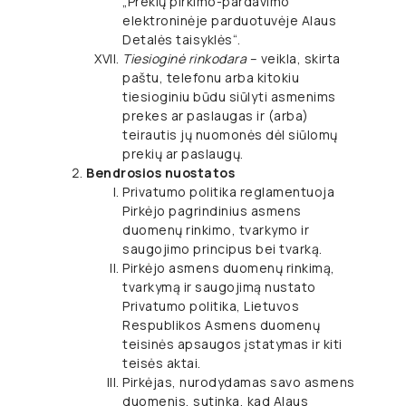
„Prekių pirkimo-pardavimo
elektroninėje parduotuvėje Alaus
Detalės taisyklės“.
Tiesioginė rinkodara
– veikla, skirta
paštu, telefonu arba kitokiu
tiesioginiu būdu siūlyti asmenims
prekes ar paslaugas ir (arba)
teirautis jų nuomonės dėl siūlomų
prekių ar paslaugų.
Bendrosios nuostatos
Privatumo politika reglamentuoja
Pirkėjo pagrindinius asmens
duomenų rinkimo, tvarkymo ir
saugojimo principus bei tvarką.
Pirkėjo asmens duomenų rinkimą,
tvarkymą ir saugojimą nustato
Privatumo politika, Lietuvos
Respublikos Asmens duomenų
teisinės apsaugos įstatymas ir kiti
teisės aktai.
Pirkėjas, nurodydamas savo asmens
duomenis, sutinka, kad Alaus