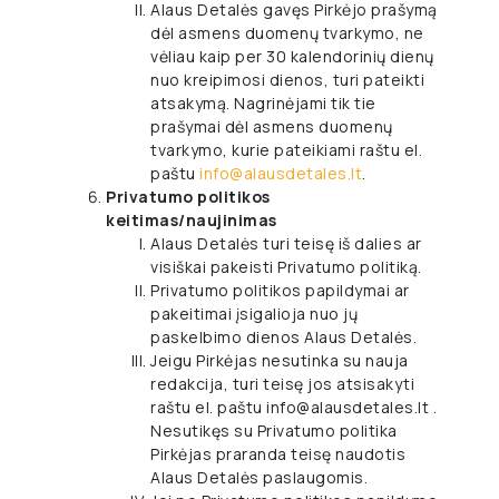
Alaus Detalės gavęs Pirkėjo prašymą
dėl asmens duomenų tvarkymo, ne
vėliau kaip per 30 kalendorinių dienų
nuo kreipimosi dienos, turi pateikti
atsakymą. Nagrinėjami tik tie
prašymai dėl asmens duomenų
tvarkymo, kurie pateikiami raštu el.
paštu
info@alausdetales.lt
.
Privatumo politikos
keitimas/naujinimas
Alaus Detalės turi teisę iš dalies ar
visiškai pakeisti Privatumo politiką.
Privatumo politikos papildymai ar
pakeitimai įsigalioja nuo jų
paskelbimo dienos Alaus Detalės.
Jeigu Pirkėjas nesutinka su nauja
redakcija, turi teisę jos atsisakyti
raštu el. paštu info@alausdetales.lt .
Nesutikęs su Privatumo politika
Pirkėjas praranda teisę naudotis
Alaus Detalės paslaugomis.