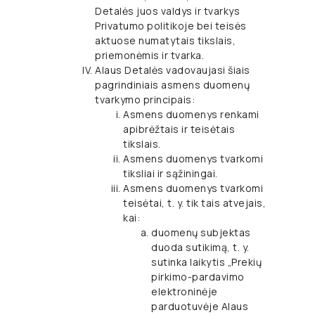
Detalės juos valdys ir tvarkys
Privatumo politikoje bei teisės
aktuose numatytais tikslais,
priemonėmis ir tvarka.
Alaus Detalės vadovaujasi šiais
pagrindiniais asmens duomenų
tvarkymo principais:
Asmens duomenys renkami
apibrėžtais ir teisėtais
tikslais.
Asmens duomenys tvarkomi
tiksliai ir sąžiningai.
Asmens duomenys tvarkomi
teisėtai, t. y. tik tais atvejais,
kai:
duomenų subjektas
duoda sutikimą, t. y.
sutinka laikytis „Prekių
pirkimo-pardavimo
elektroninėje
parduotuvėje Alaus