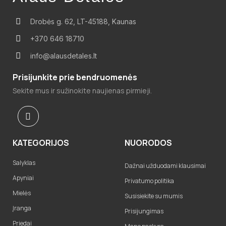
Drobės g. 62, LT-45188, Kaunas
+370 646 18710
info@alausdetales.lt
Prisijunkite prie bendruomenės
Sekite mus ir sužinokite naujienas pirmieji.
KATEGORIJOS
NUORODOS
Salyklas
Dažnai užduodami klausimai
Apyniai
Privatumo politika
Mielės
Susisiekite su mumis
Įranga
Prisijungimas
Priedai