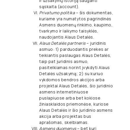
ir užsakymų istoriją sauganti
sąskaita (account).
Privatumo politika
– šis dokumentas,
kuriame yra numatytos pagrindinės
Asmens duomenų rinkimo, kaupimo,
tvarkymo ir laikymo taisyklės,
naudojantis Alaus Detalės.
Alaus Detalės partneris
– juridinis
asmuo: 1) parduodantis prekes ar
teikiantis paslaugas Alaus Detalės,
taip pat juridinis asmuo,
pasitelkiamas norint įvykdyti Alaus
Detalės užsakymą; 2) su kuriuo
vykdomos bendros akcijos arba
projektai Alaus Detalės, šio juridinio
asmens internetiniuose
puslapiuose arba bet kokiose
žiniasklaidos priemonėse, kuriose
Alaus Detalės ir šio juridinio asmens
akcija arba projektas bus
aprašomas, skelbiamas.
Asmens duomenys
– bet kuri