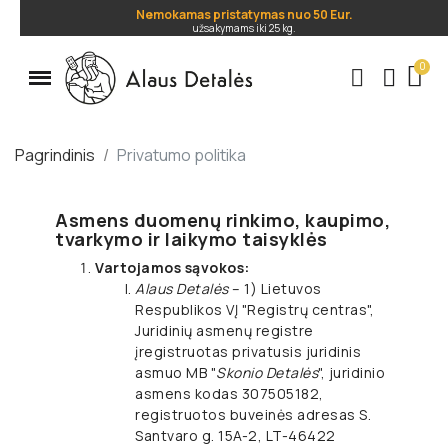
Nemokamas pristatymas nuo 50 Eur.
užsakymams iki 25 kg.
.
Pagrindinis
Privatumo politika
Asmens duomenų rinkimo, kaupimo,
tvarkymo ir laikymo taisyklės
Vartojamos sąvokos:
Alaus Detalės
– 1) Lietuvos
Respublikos VĮ "Registrų centras",
Juridinių asmenų registre
įregistruotas privatusis juridinis
asmuo MB "
Skonio Detalės
", juridinio
asmens kodas 307505182,
registruotos buveinės adresas S.
Santvaro g. 15A-2, LT-46422