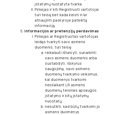
įstatymų nustatyta tvarka.
Pirkėjas ir kiti Registruoti vartotojai
turi teisę bet kada keisti ir/ar
atnaujinti paskyroje pateiktą
informaciją.
Informacijos ar pretenzijų perdavimas
Pirkėjas ar Registruotas vartotojas
leidęs tvarkyti savo asmens
duomenis, turi teisę:
reikalauti ištaisyti, sunaikinti
savo asmens duomenis arba
sustabdyti, išskyrus
saugojimą, savo asmens
duomenų tvarkymo veiksmus,
kai duomenys tvarkomi
nesilaikant LR asmens
duomenų teisinės apsaugos
įstatymo ir kitų įstatymų
nuostatų;
nesutikti, kad būtų tvarkomi jo
asmens duomenys.