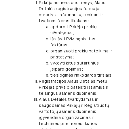
Pirkėjo asmens duomenys, Alaus
Detalės registracijos formoje
nurodyta informacija, renkami ir
tvarkomi šiems tikslams:
apdoroti Pirkėjo prekių
užsakymus;
išrašyti PVM sąskaitas
faktūras;
organizuoti prekių pateikimą ir
pristatymą;
vykdyti kitus sutartinius
įsipareigojimus;
tiesioginės rinkodaros tikslais.
Registracijos Alaus Detalės metu
Pirkėjas privalo pateikti išsamius ir
teisingus asmens duomenis.
Alaus Detalės tvarkydamas ir
saugodamas Pirkėjų ir Registruotų
vartotojų asmens duomenis,
įgyvendina organizacines ir
technines priemones, kurios