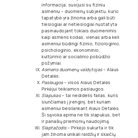
informacija, susijusi su fiziniu
asmeniu – duomenų subjektu, kurio
tapatybė yra žinoma arba gali būti
tiesiogiai ar netiesiogiai nustatyta
pasinaudojant tokiais duomenimis
kaip asmens kodas, vienas arba keli
asmeniui būdingi fizinio, fiziologinio,
psichologinio, ekonominio,
kultūrinio ar socialinio pobūdžio
požymiai.
Asmens duomenų valdytojas
– Alaus
Detalės.
Paslaugos
– visos Alaus Detalės
Pirkėjui teikiamos paslaugos.
Slapukas
– tai nedidelis failas, kuris
siunčiamas į įrenginį, bet kuriam
asmeniui besilankant Alaus Detalės.
Ši sąvoka apima ne tik slapukus, bet
ir panašių priemonių naudojimą.
Slaptažodis
– Pirkėjo sukurta ir tik
jam žinoma unikali raidžių ir skaičių