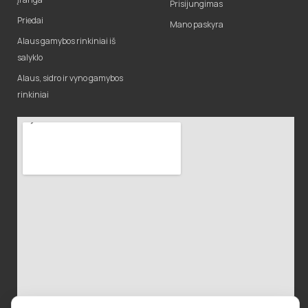
Prisijungimas
Priedai
Mano paskyra
Alaus gamybos rinkiniai iš
salyklo
Alaus, sidro ir vyno gamybos
rinkiniai