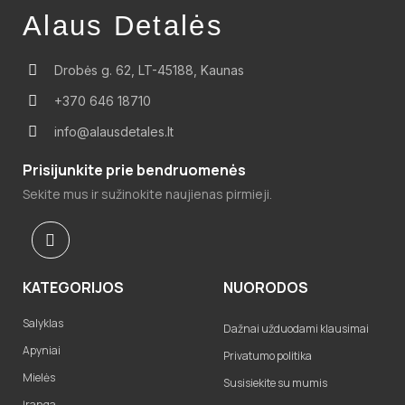
Alaus Detalės
Drobės g. 62, LT-45188, Kaunas
+370 646 18710
info@alausdetales.lt
Prisijunkite prie bendruomenės
Sekite mus ir sužinokite naujienas pirmieji.
KATEGORIJOS
NUORODOS
Salyklas
Dažnai užduodami klausimai
Apyniai
Privatumo politika
Mielės
Susisiekite su mumis
Įranga