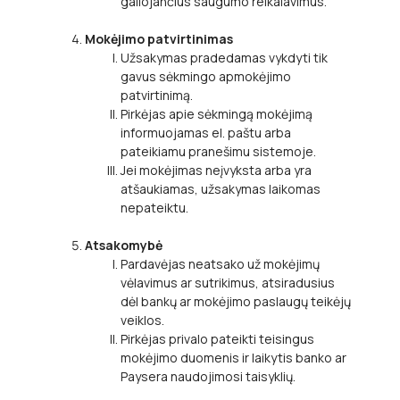
galiojančius saugumo reikalavimus.
Mokėjimo patvirtinimas
Užsakymas pradedamas vykdyti tik
gavus sėkmingo apmokėjimo
patvirtinimą.
Pirkėjas apie sėkmingą mokėjimą
informuojamas el. paštu arba
pateikiamu pranešimu sistemoje.
Jei mokėjimas neįvyksta arba yra
atšaukiamas, užsakymas laikomas
nepateiktu.
Atsakomybė
Pardavėjas neatsako už mokėjimų
vėlavimus ar sutrikimus, atsiradusius
dėl bankų ar mokėjimo paslaugų teikėjų
veiklos.
Pirkėjas privalo pateikti teisingus
mokėjimo duomenis ir laikytis banko ar
Paysera naudojimosi taisyklių.