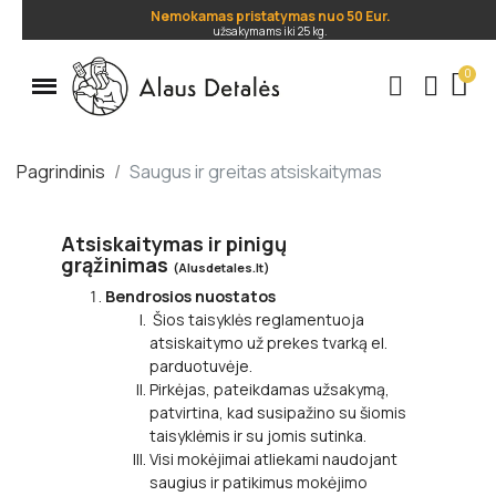
Nemokamas pristatymas nuo 50 Eur.
užsakymams iki 25 kg.
.
Pagrindinis
Saugus ir greitas atsiskaitymas
Atsiskaitymas ir pinigų
grąžinimas
(Alusdetales.lt)
Bendrosios nuostatos
Šios taisyklės reglamentuoja
atsiskaitymo už prekes tvarką el.
parduotuvėje.
Pirkėjas, pateikdamas užsakymą,
patvirtina, kad susipažino su šiomis
taisyklėmis ir su jomis sutinka.
Visi mokėjimai atliekami naudojant
saugius ir patikimus mokėjimo