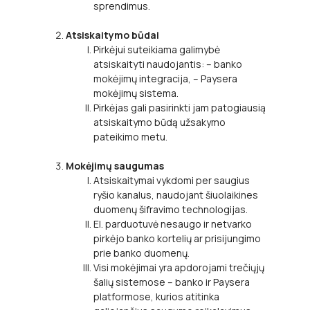
sprendimus.
Atsiskaitymo būdai
Pirkėjui suteikiama galimybė
atsiskaityti naudojantis: – banko
mokėjimų integracija, – Paysera
mokėjimų sistema.
Pirkėjas gali pasirinkti jam patogiausią
atsiskaitymo būdą užsakymo
pateikimo metu.
Mokėjimų saugumas
Atsiskaitymai vykdomi per saugius
ryšio kanalus, naudojant šiuolaikines
duomenų šifravimo technologijas.
El. parduotuvė nesaugo ir netvarko
pirkėjo banko kortelių ar prisijungimo
prie banko duomenų.
Visi mokėjimai yra apdorojami trečiųjų
šalių sistemose – banko ir Paysera
platformose, kurios atitinka