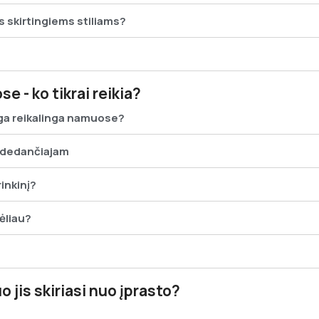
s skirtingiems stiliams?
 - ko tikrai reikia?
nga reikalinga namuose?
radedančiajam
rinkinį?
ėliau?
o jis skiriasi nuo įprasto?