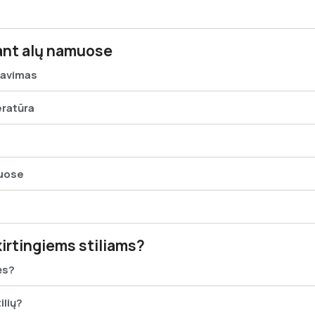
ant alų namuose
kavimas
eratūra
iuose
kirtingiems stiliams?
ės?
ilių?