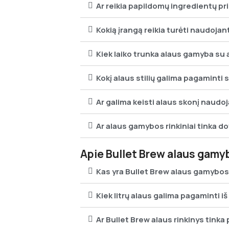
Ar reikia papildomų ingredientų pri
Kokią įrangą reikia turėti naudojant
Kiek laiko trunka alaus gamyba su a
Kokį alaus stilių galima pagaminti s
Ar galima keisti alaus skonį naudoj
Ar alaus gamybos rinkiniai tinka d
Apie Bullet Brew alaus gamyb
Kas yra Bullet Brew alaus gamybos
Kiek litrų alaus galima pagaminti iš
Ar Bullet Brew alaus rinkinys tink