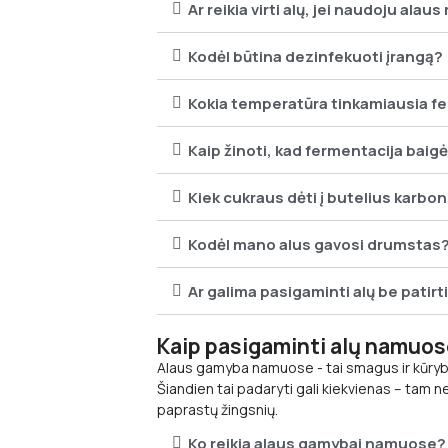
Ar reikia virti alų, jei naudoju alaus 
Kodėl būtina dezinfekuoti įrangą?
Kokia temperatūra tinkamiausia fe
Kaip žinoti, kad fermentacija baigė
Kiek cukraus dėti į butelius karbo
Kodėl mano alus gavosi drumstas
Ar galima pasigaminti alų be patirt
Kaip pasigaminti alų namuose
Alaus gamyba namuose - tai smagus ir kūrybišk
Šiandien tai padaryti gali kiekvienas – tam n
paprastų žingsnių.
Ko reikia alaus gamybai namuose?