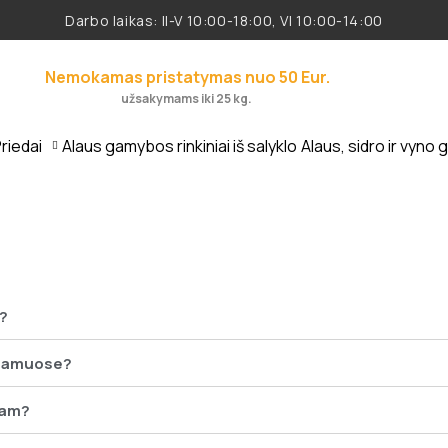
Darbo laikas: II-V 10:00-18:00, VI 10:00-14:00
Nemokamas pristatymas nuo 50 Eur.
užsakymams iki 25 kg.
riedai
Alaus gamybos rinkiniai iš salyklo
Alaus, sidro ir vyno 
?
 namuose?
jam?