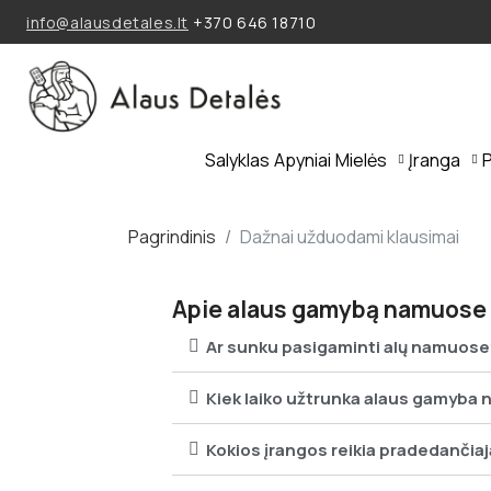
info@alausdetales.lt
+370 646 18710
Salyklas
Apyniai
Mielės
Įranga
P
Pagrindinis
Dažnai užduodami klausimai
Apie alaus gamybą namuose
Ar sunku pasigaminti alų namuose
Kiek laiko užtrunka alaus gamyba
Kokios įrangos reikia pradedančia