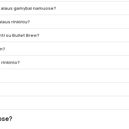
ia alaus gamybai namuose?
laus rinkiniu?
nti su Bullet Brew?
am?
 rinkinio?
ose?