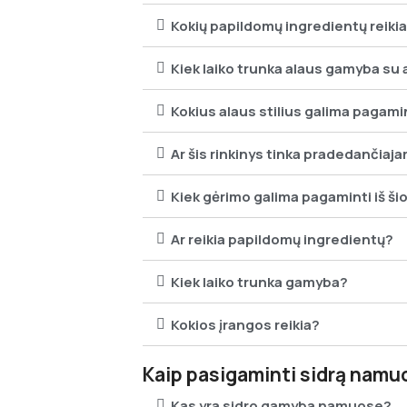
Kokių papildomų ingredientų reik
Kiek laiko trunka alaus gamyba su a
Kokius alaus stilius galima pagami
Ar šis rinkinys tinka pradedančiaj
Kiek gėrimo galima pagaminti iš šio
Ar reikia papildomų ingredientų?
Kiek laiko trunka gamyba?
Kokios įrangos reikia?
Kaip pasigaminti sidrą namu
Kas yra sidro gamyba namuose?