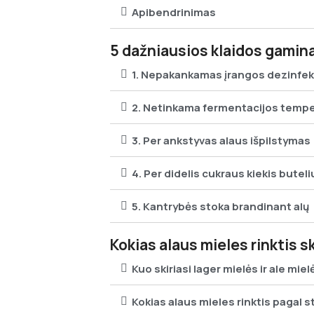
Apibendrinimas
5 dažniausios klaidos gamin
1. Nepakankamas įrangos dezinfe
2. Netinkama fermentacijos temp
3. Per ankstyvas alaus išpilstymas
4. Per didelis cukraus kiekis butel
5. Kantrybės stoka brandinant alų
Kokias alaus mieles rinktis s
Kuo skiriasi lager mielės ir ale miel
Kokias alaus mieles rinktis pagal st