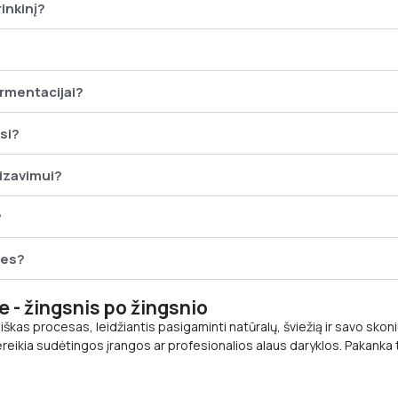
rinkinį?
rmentacijai?
si?
nizavimui?
?
ies?
 - žingsnis po žingsnio
as procesas, leidžiantis pasigaminti natūralų, šviežią ir savo skoniu
ereikia sudėtingos įrangos ar profesionalios alaus daryklos. Pakanka 