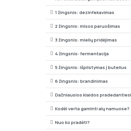
1 žingsnis: dezinfekavimas
2 žingsnis: misos paruošimas
3 žingsnis: mielių pridėjimas
4 žingsnis: fermentacija
5 žingsnis: išpilstymas į butelius
6 žingsnis: brandinimas
Dažniausios klaidos pradedantie
Kodėl verta gaminti alų namuose?
Nuo ko pradėti?