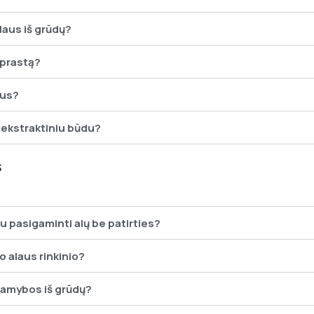
alaus iš grūdų?
įprastą?
lus?
i ekstraktiniu būdu?
s
iu pasigaminti alų be patirties?
o alaus rinkinio?
 gamybos iš grūdų?