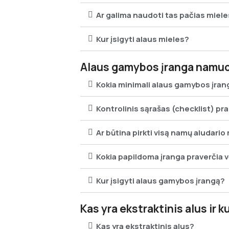
Ar galima naudoti tas pačias miele
Kur įsigyti alaus mieles?
Alaus gamybos įranga namuose
Kokia minimali alaus gamybos įra
Kontrolinis sąrašas (checklist) p
Ar būtina pirkti visą namų aludario 
Kokia papildoma įranga praverčia v
Kur įsigyti alaus gamybos įrangą?
Kas yra ekstraktinis alus ir ku
Kas yra ekstraktinis alus?