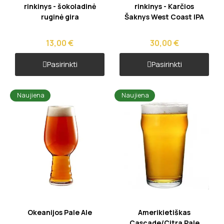
rinkinys - šokoladinė
rinkinys - Karčios
ruginė gira
Šaknys West Coast IPA
13,00 €
30,00 €
Pasirinkti
Pasirinkti
Naujiena
Naujiena
Greita peržiūra
Greita peržiūra
Okeanijos Pale Ale
Amerikietiškas
Cascade/Citra Pale