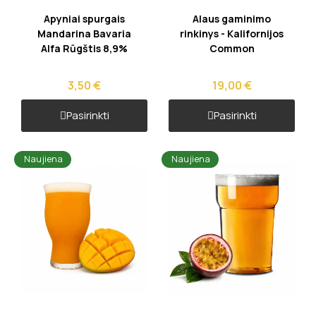
Greita peržiūra
Greita peržiūra
Apyniai spurgais
Alaus gaminimo
Mandarina Bavaria
rinkinys - Kalifornijos
Alfa Rūgštis 8,9%
Common
3,50 €
19,00 €
Pasirinkti
Pasirinkti
Naujiena
Naujiena