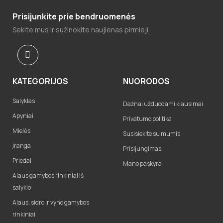
Prisijunkite prie bendruomenės
Sekite mus ir sužinokite naujienas pirmieji.
KATEGORIJOS
NUORODOS
Salyklas
Dažnai užduodami klausimai
Apyniai
Privatumo politika
Mielės
Susisiekite su mumis
Įranga
Prisijungimas
Priedai
Mano paskyra
Alaus gamybos rinkiniai iš
salyklo
Alaus, sidro ir vyno gamybos
rinkiniai