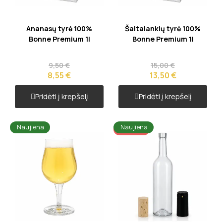
Greita peržiūra
Greita peržiūra
Ananasų tyrė 100%
Šaltalankių tyrė 100%
Bonne Premium 1l
Bonne Premium 1l
9,50 €
15,00 €
8,55 €
13,50 €
Pridėti į krepšelį
Pridėti į krepšelį
Naujiena
Naujiena
AKCIJA!!!