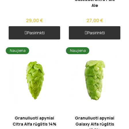
Ale
29,00 €
27,00 €
Pasirinkti
Pasirinkti
Naujiena
Naujiena
Greita peržiūra
Greita peržiūra
Granuliuoti apyniai
Granuliuoti apyniai
Citra Alfa rūgštis 14%
Galaxy Alfa rūgštis