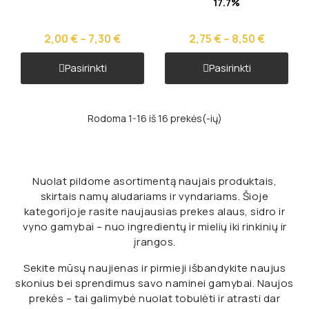
17.7%
2,00 € – 7,30 €
2,75 € – 8,50 €
Pasirinkti
Pasirinkti
Rodoma 1-16 iš 16 prekės(-ių)
Nuolat pildome asortimentą naujais produktais,
skirtais namų aludariams ir vyndariams. Šioje
kategorijoje rasite naujausias prekes alaus, sidro ir
vyno gamybai – nuo ingredientų ir mielių iki rinkinių ir
įrangos.
Sekite mūsų naujienas ir pirmieji išbandykite naujus
skonius bei sprendimus savo naminei gamybai. Naujos
prekės – tai galimybė nuolat tobulėti ir atrasti dar