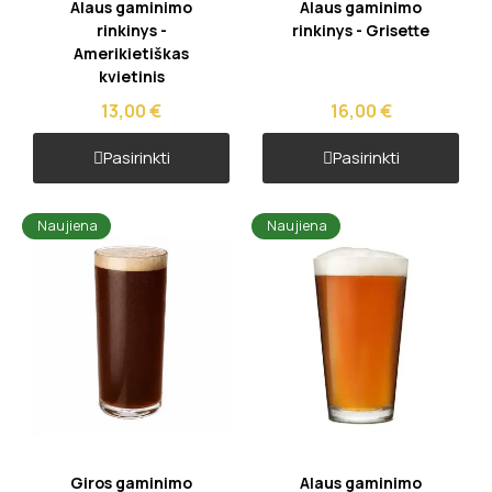
Greita peržiūra
Greita peržiūra
Alaus gaminimo
Alaus gaminimo
rinkinys -
rinkinys - Grisette
Amerikietiškas
kvietinis
13,00 €
16,00 €
Pasirinkti
Pasirinkti
Naujiena
Naujiena
Greita peržiūra
Greita peržiūra
Giros gaminimo
Alaus gaminimo