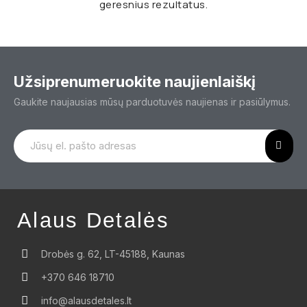
geresnius rezultatus.
Užsiprenumeruokite naujienlaiškį
Gaukite naujausias mūsų parduotuvės naujienas ir pasiūlymus.
Alaus Detalės
Drobės g. 62, LT-45188, Kaunas
+370 646 18710
info@alausdetales.lt