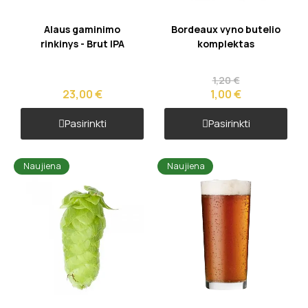
Greita peržiūra
Greita peržiūra
Alaus gaminimo
Bordeaux vyno butelio
rinkinys - Brut IPA
komplektas
1,20 €
23,00 €
1,00 €
Pasirinkti
Pasirinkti
Naujiena
Naujiena