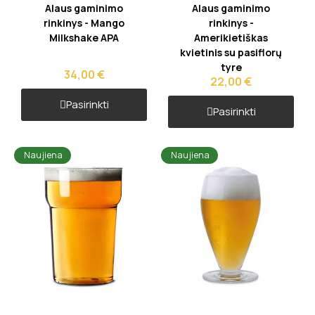
Greita peržiūra
Greita peržiūra
Alaus gaminimo
Alaus gaminimo
rinkinys - Mango
rinkinys -
Milkshake APA
Amerikietiškas
kvietinis su pasiflorų
tyre
34,00 €
22,00 €
Pasirinkti
Pasirinkti
Naujiena
Naujiena