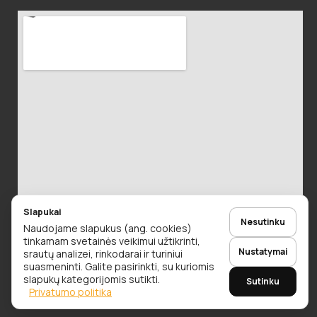
Slapukai
Nesutinku
Naudojame slapukus (ang. cookies)
tinkamam svetainės veikimui užtikrinti,
Nustatymai
srautų analizei, rinkodarai ir turiniui
suasmeninti. Galite pasirinkti, su kuriomis
slapukų kategorijomis sutikti.
Sutinku
© 2026 Alaus Detalės. Visos teisės saugomos.
Privatumo politika