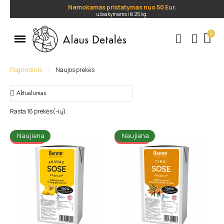
Nemokamas pristatymas nuo 50 Eur.
užsakymams iki 25 kg.
.
Pagrindinis
Naujos prekės
Rasta 16 prekės(-ių).
Naujiena
Naujiena
AKCIJA!!!
AKCIJA!!!